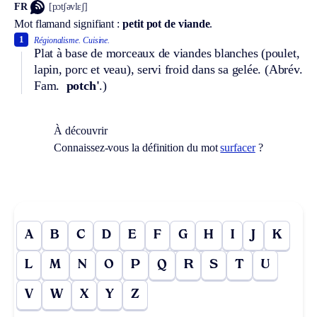
FR
[pɔtʃəvlɛʃ]
Mot flamand signifiant :
petit pot de viande
.
1
Régionalisme.
Cuisine.
Plat à base de morceaux de viandes blanches (poulet,
lapin, porc et veau), servi froid dans sa gelée. (
Abrév.
Fam.
potch'
.)
À découvrir
Connaissez-vous la définition du mot
surfacer
?
A
B
C
D
E
F
G
H
I
J
K
L
M
N
O
P
Q
R
S
T
U
V
W
X
Y
Z