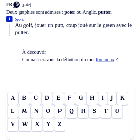
FR
[pɔte]
Deux graphies sont admises :
poter
ou
Anglic.
putter
.
1
Sport.
Au golf, jouer un putt, coup joué sur le green avec le
putter.
À découvrir
Connaissez-vous la définition du mot
fructueux
?
A
B
C
D
E
F
G
H
I
J
K
L
M
N
O
P
Q
R
S
T
U
V
W
X
Y
Z