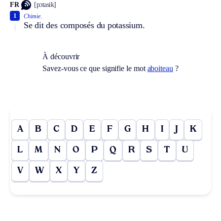
FR
[pɔtasik]
1
Chimie.
Se dit des composés du potassium.
À découvrir
Savez-vous ce que signifie le mot
aboiteau
?
A
B
C
D
E
F
G
H
I
J
K
L
M
N
O
P
Q
R
S
T
U
V
W
X
Y
Z