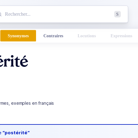
mmencez à chercher un mot dans le dictionnaire :
S
esults found.
Synonymes
Contraires
Locutions
Expressions
rité
ymes, exemples en français
de
“postérité“