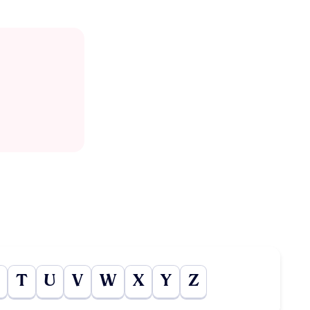
T
U
V
W
X
Y
Z