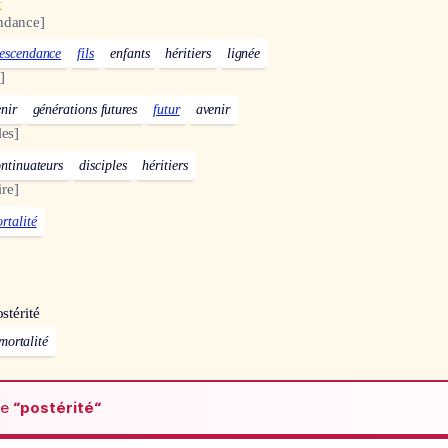
x
ndance]
escendance
fils
enfants
héritiers
lignée
]
nir
générations futures
futur
avenir
les]
ntinuateurs
disciples
héritiers
re]
rtalité
stérité
mortalité
de
“postérité“