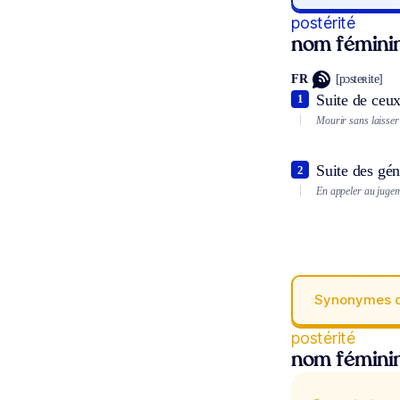
postérité
nom fémini
FR
[pɔsteʀite]
Suite de ceu
1
Mourir sans laisser 
Suite des gén
2
En appeler au jugeme
Synonymes 
postérité
nom fémini