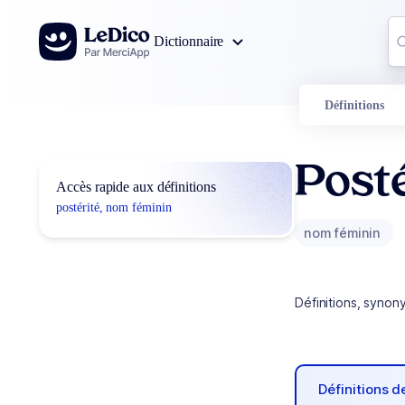
Aller au contenu
Co
Dictionnaire
0
r
Définitions
Posté
Accès rapide aux définitions
postérité, nom féminin
nom féminin
Définitions, synon
Définitions 