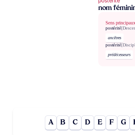
postérité
nom fémini
Sens principau
postérité
[Desce
ancêtres
postérité
[Discip
prédécesseurs
A
B
C
D
E
F
G