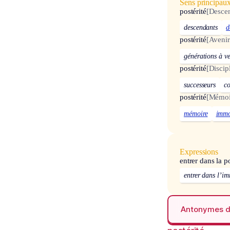
Sens principau
postérité
[Desce
descendants
d
postérité
[Avenir
générations à ve
postérité
[Discip
successeurs
co
postérité
[Mémoi
mémoire
immo
Expressions
entrer dans la po
entrer dans l’im
Antonymes 