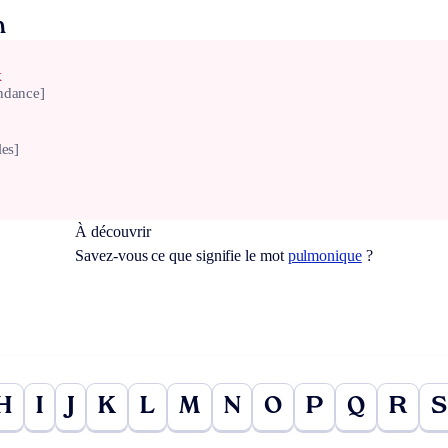
n
x
ndance]
les]
À découvrir
Savez-vous ce que signifie le mot
pulmonique
?
H
I
J
K
L
M
N
O
P
Q
R
S