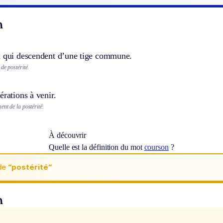
n
x qui descendent d’une tige commune.
de postérité.
érations à venir.
nt de la postérité.
À découvrir
Quelle est la définition du mot
courson
?
de
“postérité“
n