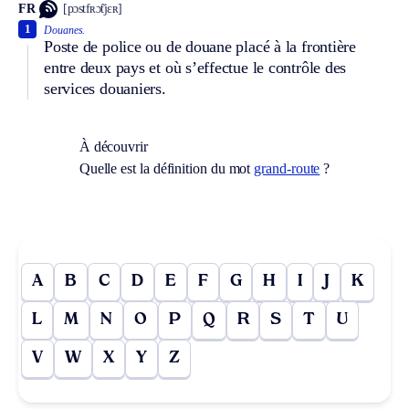
FR
[pɔstfʀɔ̃tjɛʀ]
1
Douanes.
Poste de police ou de douane placé à la frontière
entre deux pays et où s’effectue le contrôle des
services douaniers.
À découvrir
Quelle est la définition du mot
grand-route
?
A
B
C
D
E
F
G
H
I
J
K
L
M
N
O
P
Q
R
S
T
U
V
W
X
Y
Z