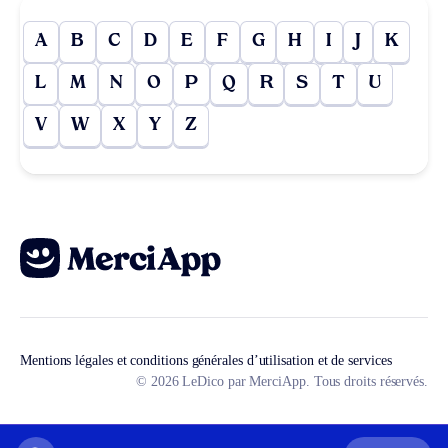
A
B
C
D
E
F
G
H
I
J
K
L
M
N
O
P
Q
R
S
T
U
V
W
X
Y
Z
Mentions légales et conditions générales d’utilisation et de services
© 2026 LeDico par MerciApp. Tous droits réservés.