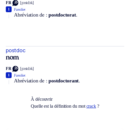
FR
[pɔstdɔk]
1
Familier.
Abréviation de :
postdoctorat
.
postdoc
nom
FR
[pɔstdɔk]
1
Familier.
Abréviation de :
postdoctorant
.
À découvrir
Quelle est la définition du mot
crack
?