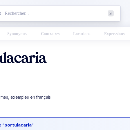
mmencez à chercher un mot dans le dictionnaire :
S
esults found.
Synonymes
Contraires
Locutions
Expressions
lacaria
ymes, exemples en français
de
“portulacaria“