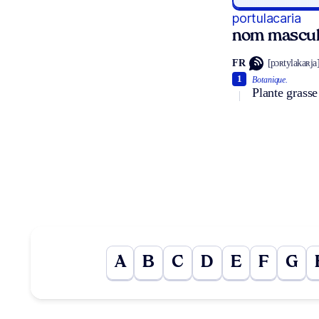
portulacaria
nom mascul
FR
[pɔʀtylakaʀja
1
Botanique.
Plante grasse
A
B
C
D
E
F
G