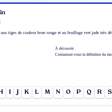
in
]
 aux tiges de couleur brun rouge et au feuillage vert jade très déc
À découvrir
Connaissez-vous la définition du m
H
I
J
K
L
M
N
O
P
Q
R
S