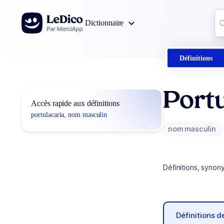
Aller au contenu
Co
Dictionnaire
0
r
Définitions
Portu
Accès rapide aux définitions
portulacaria, nom masculin
nom masculin
Définitions, synon
Définitions 