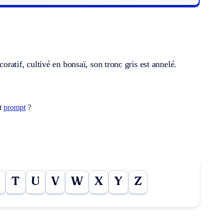
oratif, cultivé en bonsaï, son tronc gris est annelé.
ot
prompt
?
T
U
V
W
X
Y
Z