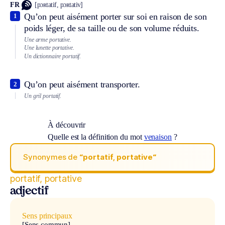
FR
[pɔʀtatif, pɔʀtativ]
Qu’on peut aisément porter sur soi en raison de son
1
poids léger, de sa taille ou de son volume réduits.
Une arme portative.
Une lunette portative.
Un dictionnaire portatif.
Qu’on peut aisément transporter.
2
Un gril portatif.
À découvrir
Quelle est la définition du mot
venaison
?
Synonymes de
“portatif, portative“
portatif, portative
adjectif
Sens principaux
[Sens commun]