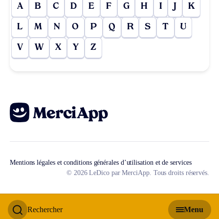
A
B
C
D
E
F
G
H
I
J
K
L
M
N
O
P
Q
R
S
T
U
V
W
X
Y
Z
Mentions légales et conditions générales d’utilisation et de services
© 2026 LeDico par MerciApp. Tous droits réservés.
Rechercher
Menu