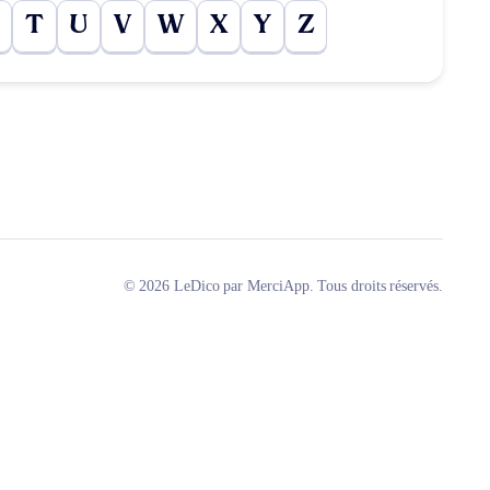
T
U
V
W
X
Y
Z
© 2026 LeDico par MerciApp. Tous droits réservés.