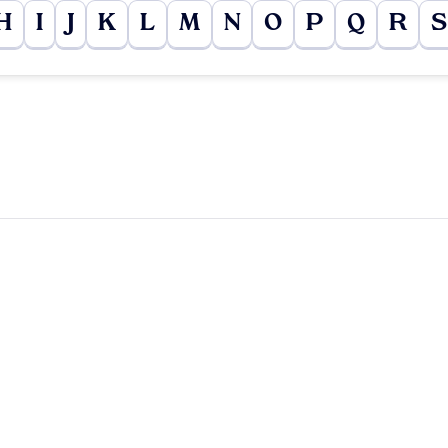
H
I
J
K
L
M
N
O
P
Q
R
S