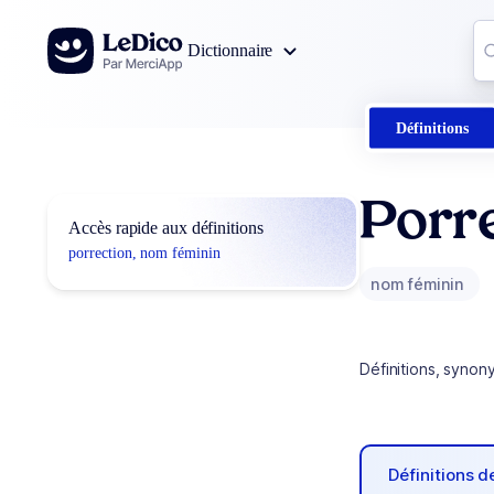
Aller au contenu
Co
Dictionnaire
0
r
Définitions
Porr
Accès rapide aux définitions
porrection, nom féminin
nom féminin
Définitions, synon
Définitions 