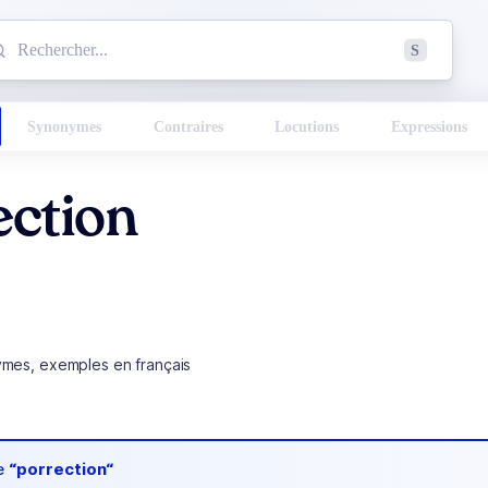
mmencez à chercher un mot dans le dictionnaire :
S
esults found.
Synonymes
Contraires
Locutions
Expressions
ection
ymes, exemples en français
de
“porrection“