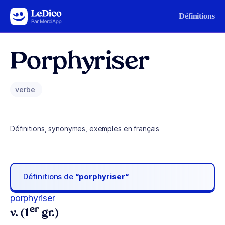
Aller au contenu
Définitions
Porphyriser
verbe
Définitions, synonymes, exemples en français
Définitions de
“porphyriser“
porphyriser
er
v. (1
gr.)