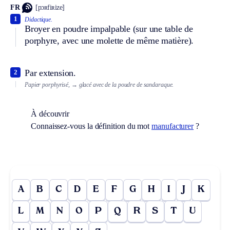
FR
[pɔʀfiʀize]
1
Didactique.
Broyer en poudre impalpable (sur une table de
porphyre, avec une molette de même matière).
Par extension.
2
Papier porphyrisé,
→ glacé avec de la poudre de sandaraque.
À découvrir
Connaissez-vous la définition du mot
manufacturer
?
A
B
C
D
E
F
G
H
I
J
K
L
M
N
O
P
Q
R
S
T
U