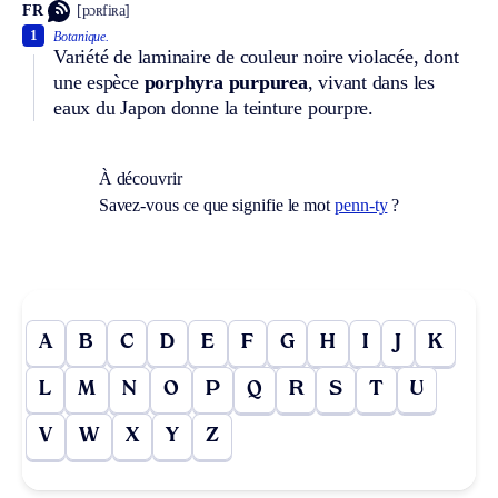
FR
[pɔʀfiʀa]
1
Botanique.
Variété de laminaire de couleur noire violacée, dont
une espèce
porphyra purpurea
, vivant dans les
eaux du Japon donne la teinture pourpre.
À découvrir
Savez-vous ce que signifie le mot
penn-ty
?
A
B
C
D
E
F
G
H
I
J
K
L
M
N
O
P
Q
R
S
T
U
V
W
X
Y
Z