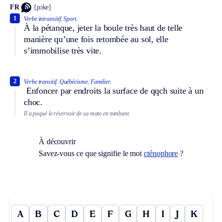
FR
[pɔke]
1
Verbe intransitif.
Sport.
À la pétanque, jeter la boule très haut de telle
manière qu’une fois retombée au sol, elle
s’immobilise très vite.
2
Verbe transitif.
Québécisme.
Familier.
Enfoncer par endroits la surface de qqch suite à un
choc.
Il a poqué le réservoir de sa moto en tombant.
À découvrir
Savez-vous ce que signifie le mot
cténophore
?
A
B
C
D
E
F
G
H
I
J
K