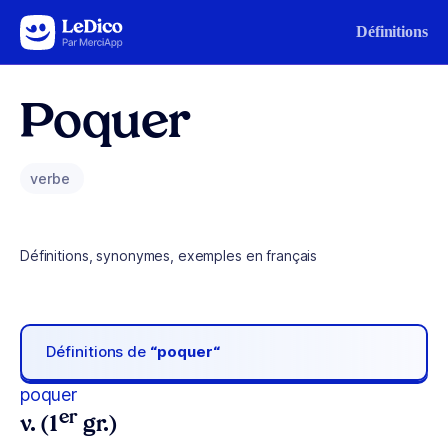
Aller au contenu
Définitions
Poquer
verbe
Définitions, synonymes, exemples en français
Définitions de
“poquer“
poquer
er
v. (1
gr.)