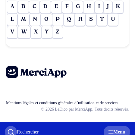
A
B
C
D
E
F
G
H
I
J
K
L
M
N
O
P
Q
R
S
T
U
V
W
X
Y
Z
Mentions légales et conditions générales d’utilisation et de services
© 2026 LeDico par MerciApp. Tous droits réservés.
Rechercher
Menu