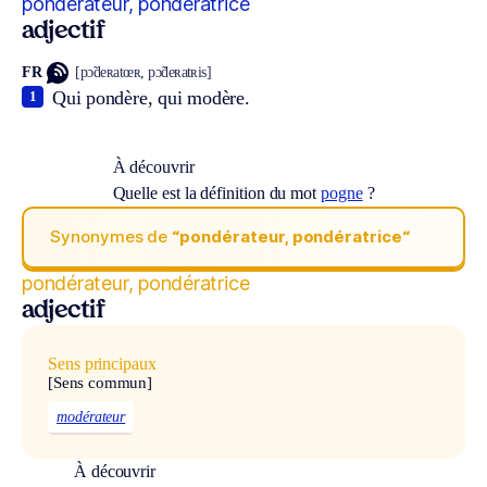
pondérateur, pondératrice
adjectif
FR
[pɔ̃deʀatœʀ, pɔ̃deʀatʀis]
Qui pondère, qui modère.
1
À découvrir
Quelle est la définition du mot
pogne
?
Synonymes de
“pondérateur, pondératrice“
pondérateur, pondératrice
adjectif
Sens principaux
[Sens commun]
modérateur
À découvrir