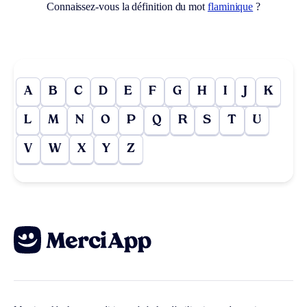
Connaissez-vous la définition du mot
flaminique
?
A
B
C
D
E
F
G
H
I
J
K
L
M
N
O
P
Q
R
S
T
U
V
W
X
Y
Z