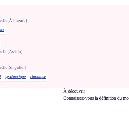
x
uelle
[À l’heure]
act
uelle
[Assidu]
uelle
[Singulier]
l
systématique
chronique
À découvrir
Connaissez-vous la définition du m