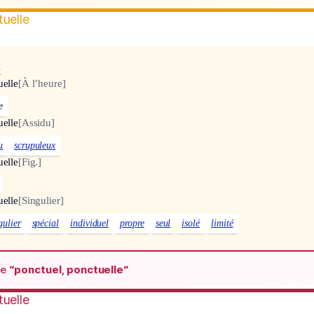
tuelle
x
uelle
[À l’heure]
e
uelle
[Assidu]
u
scrupuleux
uelle
[Fig.]
uelle
[Singulier]
gulier
spécial
individuel
propre
seul
isolé
limité
de
“ponctuel, ponctuelle“
tuelle