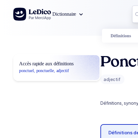
Aller au contenu
Co
Dictionnaire
0
r
Définitions
Ponct
Accès rapide aux définitions
ponctuel, ponctuelle, adjectif
adjectif
Définitions, synon
Définitions 