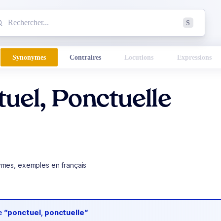
mmencez à chercher un mot dans le dictionnaire :
S
esults found.
Synonymes
Contraires
Locutions
Expressions
uel, Ponctuelle
ymes, exemples en français
de
“ponctuel, ponctuelle“