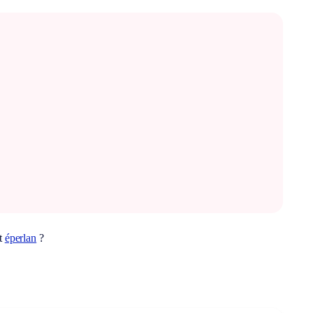
ot
éperlan
?