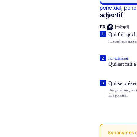
ponctuel, ponc
adjectif
FR
[pɔ̃ktɥɛl]
Qui fait qqch
1
Puisque vous avez é
2
Par extension.
Qui est fait 
Qui se présen
3
Une personne ponctu
Être ponctuel.
Synonymes 