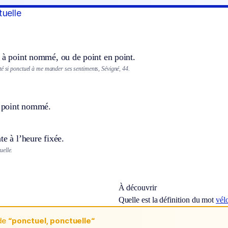
tuelle
 à point nommé, ou de point en point.
té si ponctuel à me mander ses sentiments, Sévigné, 44.
à point nommé.
te à l’heure fixée.
elle.
À découvrir
Quelle est la définition du mot
vél
de
“ponctuel, ponctuelle“