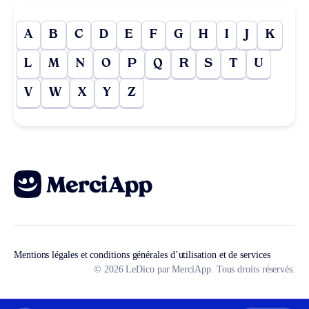
A
B
C
D
E
F
G
H
I
J
K
L
M
N
O
P
Q
R
S
T
U
V
W
X
Y
Z
Mentions légales et conditions générales d’utilisation et de services
© 2026 LeDico par MerciApp. Tous droits réservés.