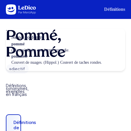
Aller au contenu
Définitions
Pommé,
Ne pas confondre
pommé
Pommée
(Plantes) Qui a une forme arrondie.
pommelé
Couvert de nuages. (Hippol.) Couvert de taches rondes.
adjectif
Définitions,
synonymes,
exemples
en français
Définitions
de