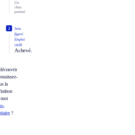
Un
chou
pommé.
2
Sens
figuré.
Emploi
vieilli.
Achevé.
découvrir
nnaissez-
us la
inition
 mot
us-
itaire
?