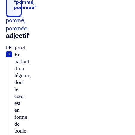
“pommé,
pommée“
pommé,
pommée
adjectif
FR
[pɔme]
En
1
parlant
d’un
légume,
dont
le
cœur
est
en
forme
de
boule.