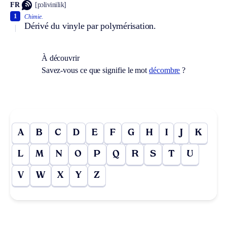
FR
[pɔlivinilik]
1
Chimie.
Dérivé du vinyle par polymérisation.
À découvrir
Savez-vous ce que signifie le mot
décombre
?
A
B
C
D
E
F
G
H
I
J
K
L
M
N
O
P
Q
R
S
T
U
V
W
X
Y
Z