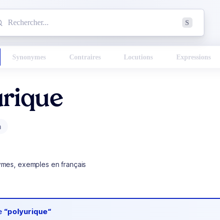
mmencez à chercher un mot dans le dictionnaire :
S
esults found.
Synonymes
Contraires
Locutions
Expressions
urique
m
ymes, exemples en français
de
“polyurique“