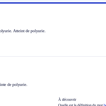
olyurie. Atteint de polyurie.
inte de polyurie.
À découvrir
Quelle est la définition du mot
b