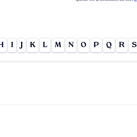
H
I
J
K
L
M
N
O
P
Q
R
S