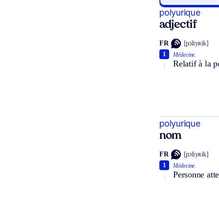
polyurique
adjectif
FR
[pɔliyʀik]
1
Médecine.
Relatif à la p
polyurique
nom
FR
[pɔliyʀik]
1
Médecine.
Personne atte