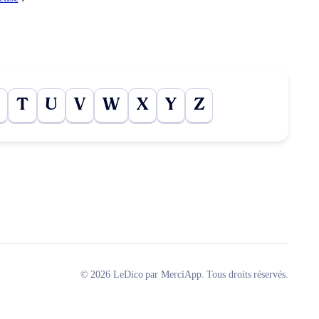
T
U
V
W
X
Y
Z
© 2026 LeDico par MerciApp. Tous droits réservés.