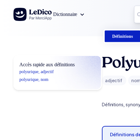
Aller au contenu
Co
Dictionnaire
0
r
Définitions
Poly
Accès rapide aux définitions
polyurique, adjectif
polyurique, nom
adjectif
no
Définitions, synon
Définitions 