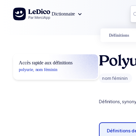
Aller au contenu
Co
Dictionnaire
0
r
Définitions
Polyu
Accès rapide aux définitions
polyurie, nom féminin
nom féminin
Définitions, synon
Définitions 