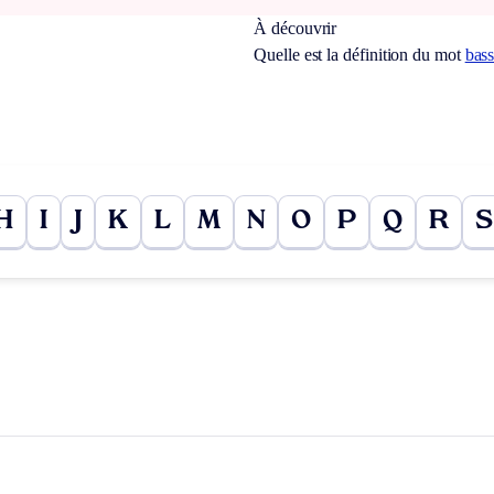
À découvrir
Quelle est la définition du mot
bass
H
I
J
K
L
M
N
O
P
Q
R
S