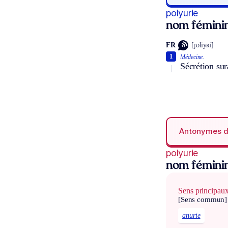
polyurie
nom fémini
FR
[pɔliyʀi]
1
Médecine.
Sécrétion sur
Antonymes 
polyurie
nom fémini
Sens principau
[Sens commun]
anurie