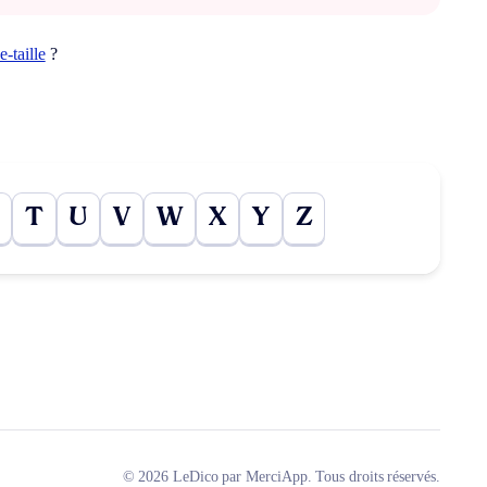
e-taille
?
T
U
V
W
X
Y
Z
© 2026 LeDico par MerciApp. Tous droits réservés.