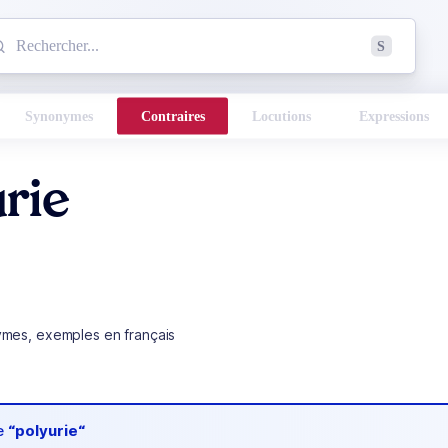
mmencez à chercher un mot dans le dictionnaire :
S
esults found.
Synonymes
Contraires
Locutions
Expressions
rie
ymes, exemples en français
de
“polyurie“