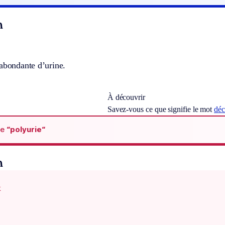
n
abondante d’urine.
À découvrir
Savez-vous ce que signifie le mot
déc
de
“polyurie“
n
x