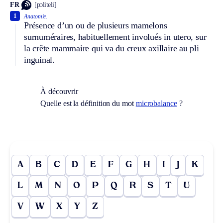
FR
[pɔliteli]
1
Anatomie.
Présence d’un ou de plusieurs mamelons
surnuméraires, habituellement involués in utero, sur
la crête mammaire qui va du creux axillaire au pli
inguinal.
À découvrir
Quelle est la définition du mot
microbalance
?
A
B
C
D
E
F
G
H
I
J
K
L
M
N
O
P
Q
R
S
T
U
V
W
X
Y
Z