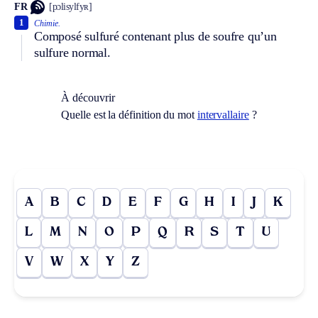
FR
[pɔlisylfyʀ]
1
Chimie.
Composé sulfuré contenant plus de soufre qu’un
sulfure normal.
À découvrir
Quelle est la définition du mot
intervallaire
?
A
B
C
D
E
F
G
H
I
J
K
L
M
N
O
P
Q
R
S
T
U
V
W
X
Y
Z