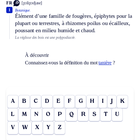
FR
[pɔlipɔdjase]
1
Botanique.
Élément d’une famille de fougères, épiphytes pour la
plupart ou terrestres, à rhizomes poilus ou écailleux,
poussant en milieu humide et chaud.
La réglisse des bois est une polypodiacée.
À découvrir
Connaissez-vous la définition du mot
tanière
?
A
B
C
D
E
F
G
H
I
J
K
L
M
N
O
P
Q
R
S
T
U
V
W
X
Y
Z