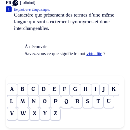
FR
[pɔlinimi]
1
Emploi rare.
Linguistique.
Caractère que présentent des termes d’une même
langue qui sont strictement synonymes et donc
interchangeables.
À découvrir
Savez-vous ce que signifie le mot
virtualité
?
A
B
C
D
E
F
G
H
I
J
K
L
M
N
O
P
Q
R
S
T
U
V
W
X
Y
Z