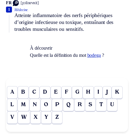
FR
[pɔlinevʀit]
1
Médecine.
Atteinte inflammatoire des nerfs périphériques
d’origine infectieuse ou toxique, entraînant des
troubles musculaires ou sensitifs.
À découvrir
Quelle est la définition du mot
bodega
?
A
B
C
D
E
F
G
H
I
J
K
L
M
N
O
P
Q
R
S
T
U
V
W
X
Y
Z