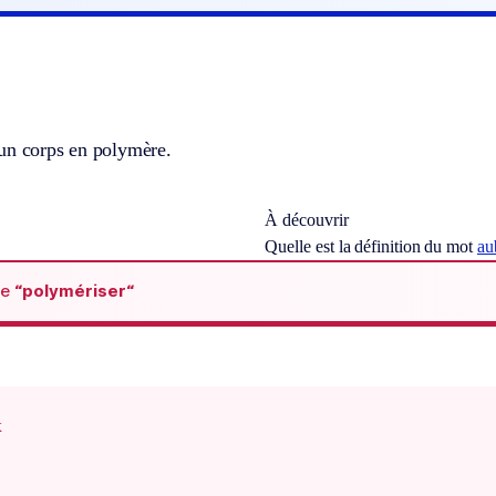
un corps en polymère.
À découvrir
Quelle est la définition du mot
au
de
“polymériser“
x