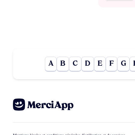
A
B
C
D
E
F
G