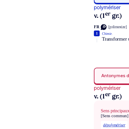
polymériser
er
v. (1
gr.)
FR
[pɔlimeʀize]
1
Chimie.
Transformer 
Antonymes 
polymériser
er
v. (1
gr.)
Sens principau
[Sens commun]
dépolymériser