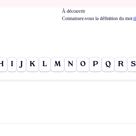
À découvrir
Connaissez-vous la définition du mot
d
H
I
J
K
L
M
N
O
P
Q
R
S