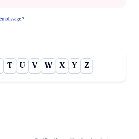
émolissage
?
T
U
V
W
X
Y
Z