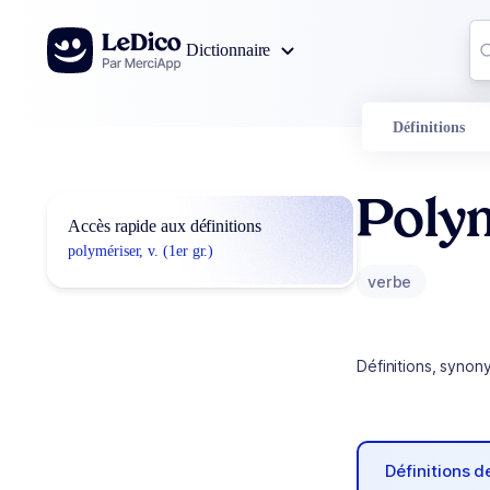
Aller au contenu
Co
Dictionnaire
0
r
Définitions
Poly
Accès rapide aux définitions
polymériser, v. (1er gr.)
verbe
Définitions, synon
Définitions 