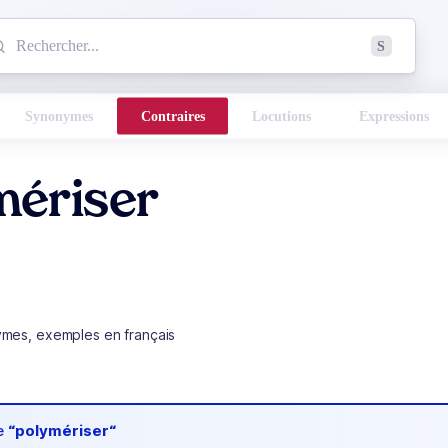
mmencez à chercher un mot dans le dictionnaire :
S
esults found.
Synonymes
Contraires
Locutions
Expressions
mériser
ymes, exemples en français
de
“polymériser“