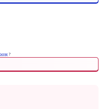
berge
?