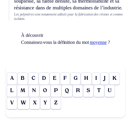
souplesse, sa faible densité, sa thermostabilité et sa
résistance dans de multiples domaines de l’industrie.
Les polymères sont notamment utilisés pour la fabrication des résines et comme
isolants.
À découvrir
Connaissez-vous la définition du mot
moyenne
?
A
B
C
D
E
F
G
H
I
J
K
L
M
N
O
P
Q
R
S
T
U
V
W
X
Y
Z