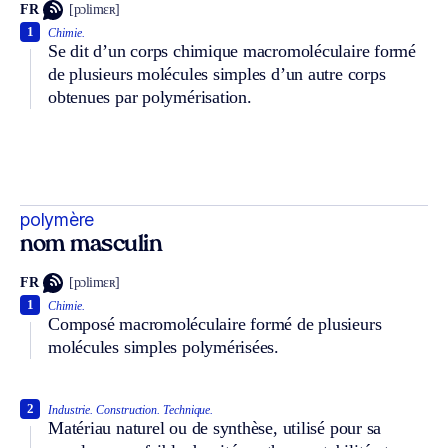
FR
[pɔlimɛʀ]
1
Chimie.
Se dit d’un corps chimique macromoléculaire formé
de plusieurs molécules simples d’un autre corps
obtenues par polymérisation.
polymère
nom masculin
FR
[pɔlimɛʀ]
1
Chimie.
Composé macromoléculaire formé de plusieurs
molécules simples polymérisées.
2
Industrie.
Construction.
Technique.
Matériau naturel ou de synthèse, utilisé pour sa