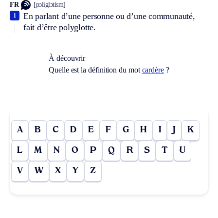
FR
[pɔliglɔtism]
En parlant d’une personne ou d’une communauté,
1
fait d’être polyglotte.
À découvrir
Quelle est la définition du mot
cardère
?
A
B
C
D
E
F
G
H
I
J
K
L
M
N
O
P
Q
R
S
T
U
V
W
X
Y
Z