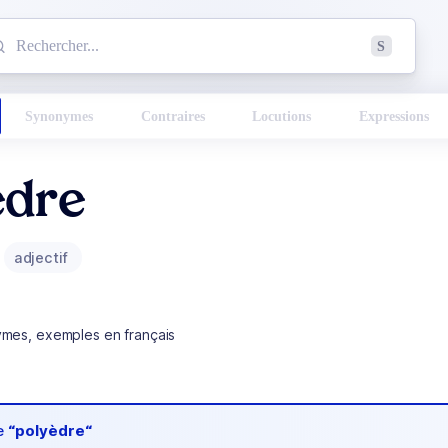
mmencez à chercher un mot dans le dictionnaire :
S
esults found.
Synonymes
Contraires
Locutions
Expressions
èdre
adjectif
ymes, exemples en français
de
“polyèdre“