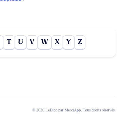
T
U
V
W
X
Y
Z
© 2026 LeDico par MerciApp. Tous droits réservés.