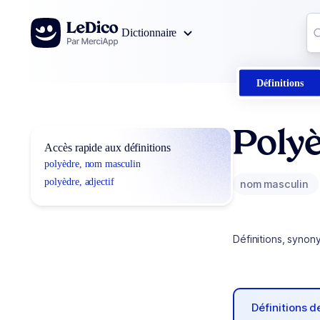
Aller au contenu
Co
Dictionnaire
0
r
Définitions
Poly
Accès rapide aux définitions
polyèdre, nom masculin
polyèdre, adjectif
nom masculin
Définitions, synon
Définitions 