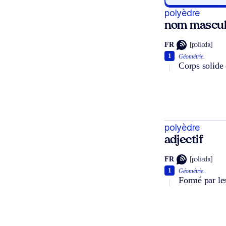
polyèdre
nom mascul
FR
[pɔliɛdʀ]
1
Géométrie.
Corps solide 
polyèdre
adjectif
FR
[pɔliɛdʀ]
1
Géométrie.
Formé par les