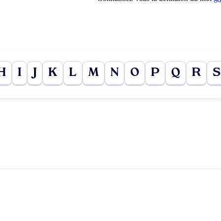
H
I
J
K
L
M
N
O
P
Q
R
S