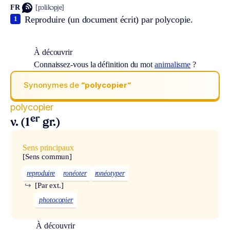
FR
[pɔlikɔpje]
Reproduire (un document écrit) par polycopie.
1
À découvrir
Connaissez-vous la définition du mot
animalisme
?
Synonymes de
“polycopier“
polycopier
er
v. (1
gr.)
Sens principaux
[Sens commun]
reproduire
ronéoter
ronéotyper
↪
[Par ext.]
photocopier
À découvrir