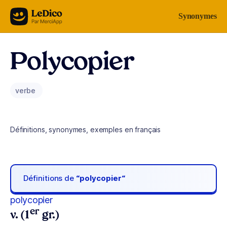
Aller au contenu
Synonymes
Polycopier
verbe
Définitions, synonymes, exemples en français
Définitions de
“polycopier“
polycopier
er
v. (1
gr.)