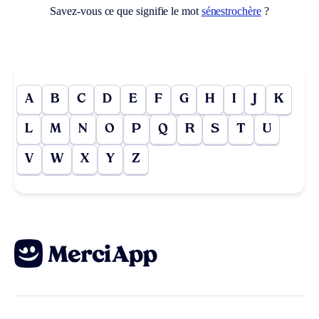
Savez-vous ce que signifie le mot
sénestrochère
?
A
B
C
D
E
F
G
H
I
J
K
L
M
N
O
P
Q
R
S
T
U
V
W
X
Y
Z