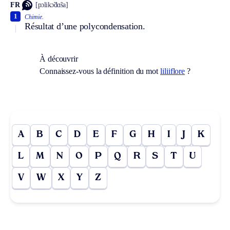
FR
[pɔlikɔ̃dɑ̃sa]
1
Chimie.
Résultat d’une polycondensation.
À découvrir
Connaissez-vous la définition du mot
liliiflore
?
A
B
C
D
E
F
G
H
I
J
K
L
M
N
O
P
Q
R
S
T
U
V
W
X
Y
Z