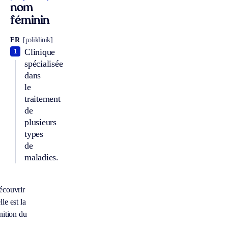
nom
féminin
FR
[pɔliklinik]
Clinique
1
spécialisée
dans
le
traitement
de
plusieurs
types
de
maladies.
écouvrir
le est la
nition du