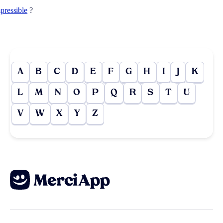
pressible
?
A
B
C
D
E
F
G
H
I
J
K
L
M
N
O
P
Q
R
S
T
U
V
W
X
Y
Z