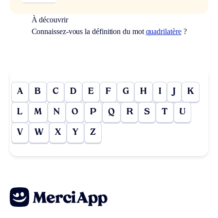
À découvrir
Connaissez-vous la définition du mot
quadrilatère
?
A
B
C
D
E
F
G
H
I
J
K
L
M
N
O
P
Q
R
S
T
U
V
W
X
Y
Z