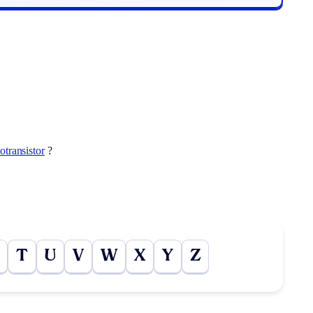
otransistor
?
T
U
V
W
X
Y
Z