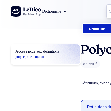
Aller au contenu
Co
Dictionnaire
0
r
Définitions
Poly
Accès rapide aux définitions
polycéphale, adjectif
adjectif
Définitions, synon
Définitions 