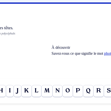
rs têtes.
n polycéphale.
À découvrir
Savez-vous ce que signifie le mot
phot
H
I
J
K
L
M
N
O
P
Q
R
S