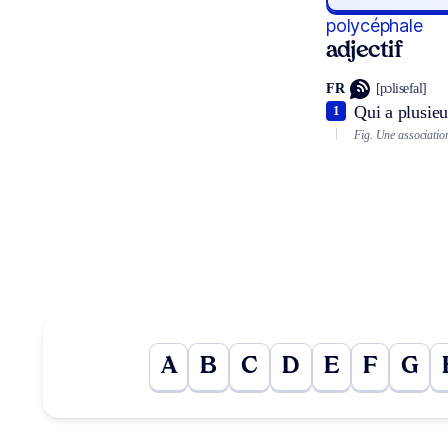
polycéphale
adjectif
FR
[pɔlisefal]
Qui a plusieu
1
Fig.
Une associatio
A
B
C
D
E
F
G