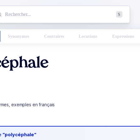
mmencez à chercher un mot dans le dictionnaire :
S
esults found.
Synonymes
Contraires
Locutions
Expressions
céphale
ymes, exemples en français
de
“polycéphale“