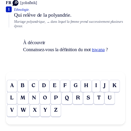
FR
[pɔliɑ̃dʀik]
1
Ethnologie.
Qui relève de la polyandrie.
Mariage polyandrique,
→ dans lequel la femme prend successivement plusieurs
époux.
À découvrir
Connaissez-vous la définition du mot
tswana
?
A
B
C
D
E
F
G
H
I
J
K
L
M
N
O
P
Q
R
S
T
U
V
W
X
Y
Z