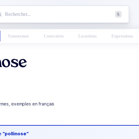
mmencez à chercher un mot dans le dictionnaire :
S
esults found.
Synonymes
Contraires
Locutions
Expressions
nose
ymes, exemples en français
de
“pollinose“