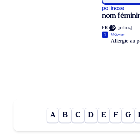
pollinose
nom fémini
FR
[pɔlinoz]
1
Médecine.
Allergie au p
A
B
C
D
E
F
G