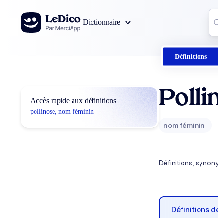
Aller au contenu
Co
Dictionnaire
0
r
Définitions
Polli
Accès rapide aux définitions
pollinose, nom féminin
nom féminin
Définitions, synon
Définitions 