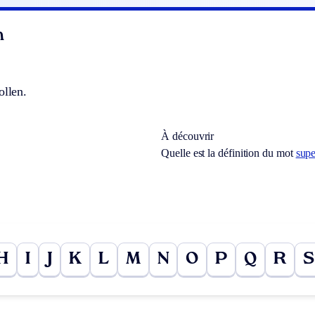
n
ollen.
À découvrir
Quelle est la définition du mot
supe
H
I
J
K
L
M
N
O
P
Q
R
S