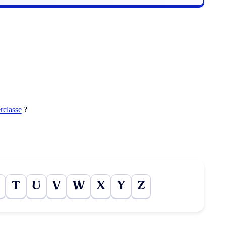
rclasse
?
T
U
V
W
X
Y
Z