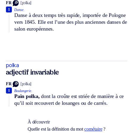
FR
[pɔlka]
1
Danse.
Danse à deux temps très rapide, importée de Pologne
vers 1845. Elle est l’une des plus anciennes danses de
salon européennes.
polka
adjectif invariable
FR
[pɔlka]
1
Boulangerie.
Pain polka,
dont la croûte est striée de manière à ce
qu’il soit recouvert de losanges ou de carrés.
À découvrir
Quelle est la définition du mot
cométaire
?