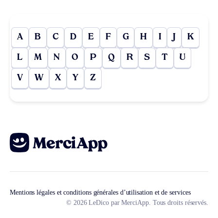
A
B
C
D
E
F
G
H
I
J
K
L
M
N
O
P
Q
R
S
T
U
V
W
X
Y
Z
Mentions légales et conditions générales d’utilisation et de services
© 2026 LeDico par MerciApp. Tous droits réservés.