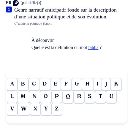
FR
[pɔlitikfiksjɔ̃]
Genre narratif anticipatif fondé sur la description
1
d’une situation politique et de son évolution.
C’est de la politique-fiction.
À découvrir
Quelle est la définition du mot
fatiha
?
A
B
C
D
E
F
G
H
I
J
K
L
M
N
O
P
Q
R
S
T
U
V
W
X
Y
Z