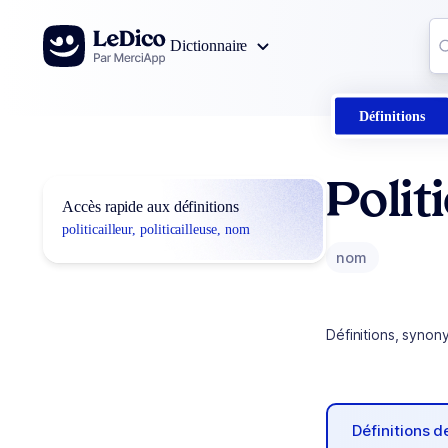
Aller au contenu
Co
Dictionnaire
0
r
Définitions
Politi
Accès rapide aux définitions
politicailleur, politicailleuse, nom
nom
Définitions, synon
Définitions 