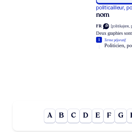
politicailleur, p
nom
FR
[pɔlitikajœʀ, 
Deux graphies sont
1
Terme péjoratif.
Politicien, p
A
B
C
D
E
F
G