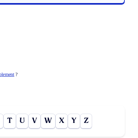
lement
?
T
U
V
W
X
Y
Z