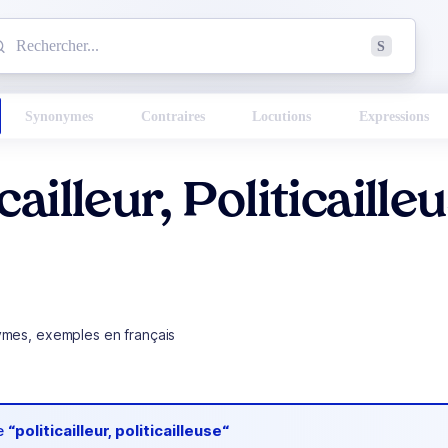
mmencez à chercher un mot dans le dictionnaire :
S
esults found.
Synonymes
Contraires
Locutions
Expressions
cailleur, Politicaille
ymes, exemples en français
de
“politicailleur, politicailleuse“