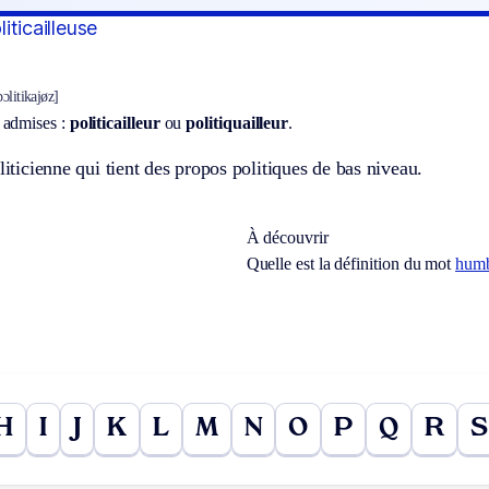
oliticailleuse
pɔlitikajøz]
 admises :
politicailleur
ou
politiquailleur
.
oliticienne qui tient des propos politiques de bas niveau.
À découvrir
Quelle est la définition du mot
humb
H
I
J
K
L
M
N
O
P
Q
R
S