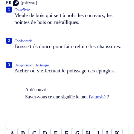
FR
[pɔliswaʀ]
1
Coutellerie.
Meule de bois qui sert à polir les couteaux, les
pointes de bois ou métalliques.
2
Cordonnerie.
Brosse très douce pour faire reluire les chaussures.
3
Usage ancien.
Technique.
Atelier où s’effectuait le polissage des épingles.
À découvrir
Savez-vous ce que signifie le mot
flatuosité
?
A
B
C
D
E
F
G
H
I
J
K