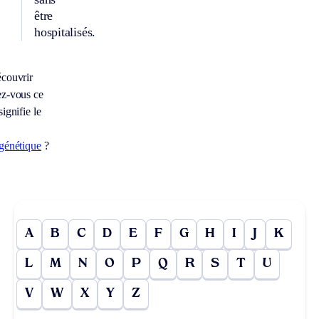
être
hospitalisés.
couvrir
z-vous ce
signifie le
génétique
?
A
B
C
D
E
F
G
H
I
J
K
L
M
N
O
P
Q
R
S
T
U
V
W
X
Y
Z