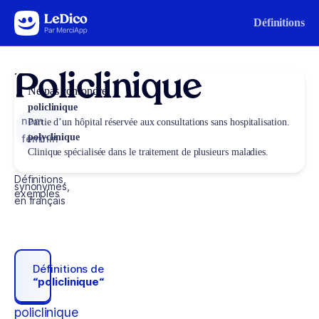
Aller au contenu
Définitions
Policlinique
Ne pas confondre
policlinique
nom
Partie d’un hôpital réservée aux consultations sans hospitalisation.
polyclinique
féminin
Clinique spécialisée dans le traitement de plusieurs maladies.
Définitions,
synonymes,
exemples
en français
Définitions de
“policlinique“
policlinique