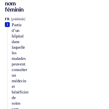
nom
féminin
FR
[pɔliklinik]
Partie
1
d’un
hôpital
dans
laquelle
les
malades
peuvent
consulter
un
médecin
et
bénéficier
de
soins
sans