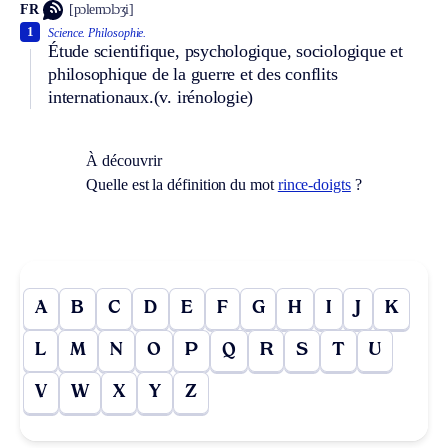
FR
[pɔlemɔlɔʒi]
1
Science.
Philosophie.
Étude scientifique, psychologique, sociologique et
philosophique de la guerre et des conflits
internationaux.
(v. irénologie)
À découvrir
Quelle est la définition du mot
rince-doigts
?
A
B
C
D
E
F
G
H
I
J
K
L
M
N
O
P
Q
R
S
T
U
V
W
X
Y
Z