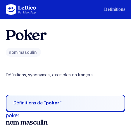
Aller au contenu
Définitions
Poker
nom masculin
Définitions, synonymes, exemples en français
Définitions de
“poker“
poker
nom masculin