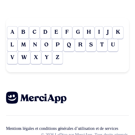
A
B
C
D
E
F
G
H
I
J
K
L
M
N
O
P
Q
R
S
T
U
V
W
X
Y
Z
Mentions légales et conditions générales d’utilisation et de services
© 2026 LeDico par MerciApp. Tous droits réservés.