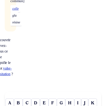
commun]
colle
glu
résine
couvrir
vez-
us ce
ue
gnifie le
ot
valse-
sitation
?
A
B
C
D
E
F
G
H
I
J
K