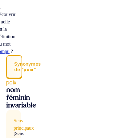
À
écouvrir
uelle
st la
éfinition
u mot
ompu
?
Synonymes
de
“poix“
poix
nom
féminin
invariable
Sens
principaux
[Sens