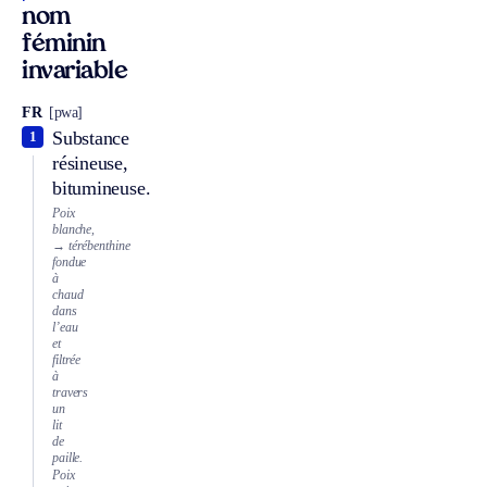
nom
féminin
invariable
FR
[pwa]
Substance
1
résineuse,
bitumineuse.
Poix
blanche,
→ térébenthine
fondue
à
chaud
dans
l’eau
et
filtrée
à
travers
un
lit
de
paille.
Poix