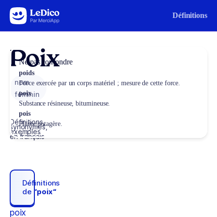
Aller au contenu
Définitions
Poix
Ne pas confondre
poids
nom
Force exercée par un corps matériel ; mesure de cette force.
poix
féminin
Substance résineuse, bitumineuse.
pois
Définitions,
Plante potagère.
synonymes,
exemples
en français
Définitions
de
“poix“
poix