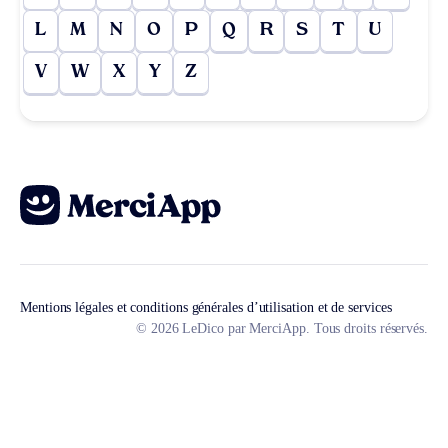
L
M
N
O
P
Q
R
S
T
U
V
W
X
Y
Z
Mentions légales et conditions générales d’utilisation et de services
© 2026 LeDico par MerciApp. Tous droits réservés.