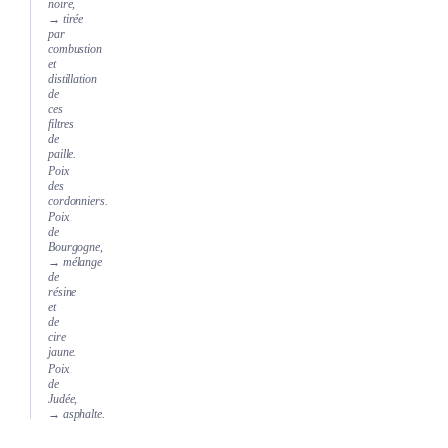
noire,
→ tirée
par
combustion
et
distillation
de
ces
filtres
de
paille.
Poix
des
cordonniers.
Poix
de
Bourgogne,
→ mélange
de
résine
et
de
cire
jaune.
Poix
de
Judée,
→ asphalte.