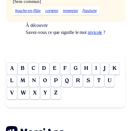
[Sens commun]
bouche-en-flûte
cornette
trompette
fistulaire
À découvrir
Savez-vous ce que signifie le mot
nivicole
?
A
B
C
D
E
F
G
H
I
J
K
L
M
N
O
P
Q
R
S
T
U
V
W
X
Y
Z