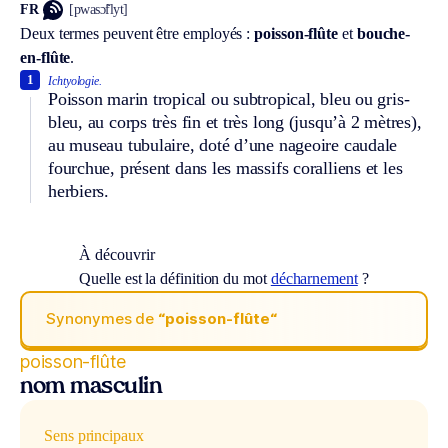
FR
[pwasɔ̃flyt]
Deux termes peuvent être employés :
poisson-flûte
et
bouche-
en-flûte
.
1
Ichtyologie.
Poisson marin tropical ou subtropical, bleu ou gris-
bleu, au corps très fin et très long (jusqu’à 2 mètres),
au museau tubulaire, doté d’une nageoire caudale
fourchue, présent dans les massifs coralliens et les
herbiers.
À découvrir
Quelle est la définition du mot
décharnement
?
Synonymes de
“poisson-flûte“
poisson-flûte
nom masculin
Sens principaux