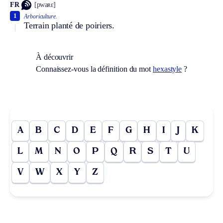
FR
[pwaʀɛ]
1
Arboriculture.
Terrain planté de poiriers.
À découvrir
Connaissez-vous la définition du mot
hexastyle
?
A
B
C
D
E
F
G
H
I
J
K
L
M
N
O
P
Q
R
S
T
U
V
W
X
Y
Z