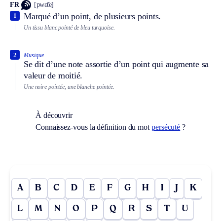
FR
[pwɛ̃te]
Marqué d’un point, de plusieurs points.
1
Un tissu blanc pointé de bleu turquoise.
2
Musique.
Se dit d’une note assortie d’un point qui augmente sa
valeur de moitié.
Une noire pointée, une blanche pointée.
À découvrir
Connaissez-vous la définition du mot
persécuté
?
A
B
C
D
E
F
G
H
I
J
K
L
M
N
O
P
Q
R
S
T
U