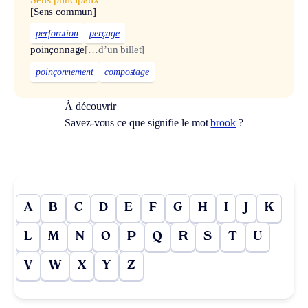
[Sens commun]
perforation
perçage
poinçonnage
[…d’un billet]
poinçonnement
compostage
À découvrir
Savez-vous ce que signifie le mot
brook
?
A
B
C
D
E
F
G
H
I
J
K
L
M
N
O
P
Q
R
S
T
U
V
W
X
Y
Z