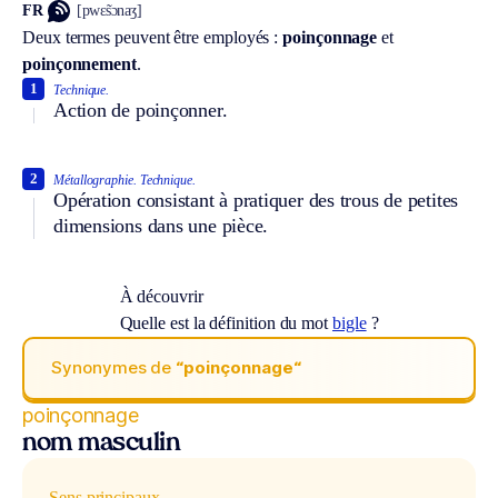
FR
[pwɛ̃sɔnaʒ]
Deux termes peuvent être employés :
poinçonnage
et
poinçonnement
.
1
Technique.
Action de poinçonner.
2
Métallographie.
Technique.
Opération consistant à pratiquer des trous de petites
dimensions dans une pièce.
À découvrir
Quelle est la définition du mot
bigle
?
Synonymes de
“poinçonnage“
poinçonnage
nom masculin
Sens principaux