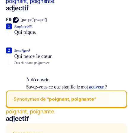
poignant, poignante
adjectif
FR
[pwaɲɑ̃, pwaɲɑ̃t]
1
Emploi vieilli.
Qui pique.
2
Sens figuré.
Qui perce le cœur.
Des émotions poignantes.
À découvrir
Savez-vous ce que signifie le mot
activeur
?
Synonymes de
“poignant, poignante“
poignant, poignante
adjectif