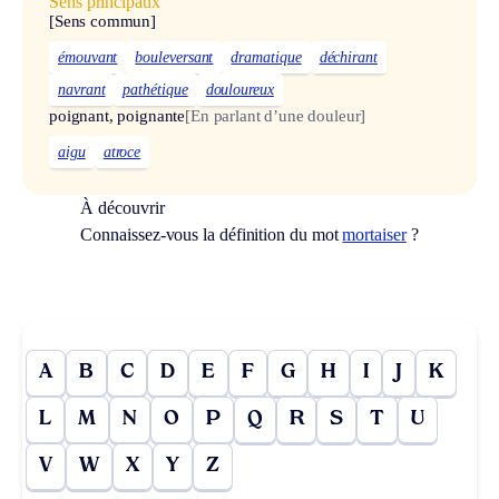
Sens principaux
[Sens commun]
émouvant
bouleversant
dramatique
déchirant
navrant
pathétique
douloureux
poignant, poignante
[En parlant d’une douleur]
aigu
atroce
À découvrir
Connaissez-vous la définition du mot
mortaiser
?
A
B
C
D
E
F
G
H
I
J
K
L
M
N
O
P
Q
R
S
T
U
V
W
X
Y
Z