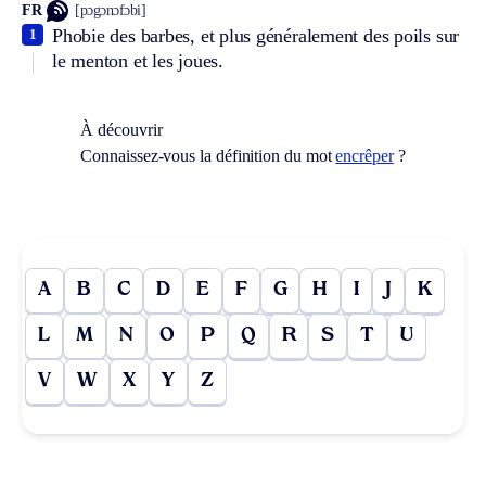
FR
[pɔgɔnɔfɔbi]
Phobie des barbes, et plus généralement des poils sur
1
le menton et les joues.
À découvrir
Connaissez-vous la définition du mot
encrêper
?
A
B
C
D
E
F
G
H
I
J
K
L
M
N
O
P
Q
R
S
T
U
V
W
X
Y
Z